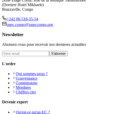
2eme Etage Coray, Rue de la Musique Tambourinee
(Derriere Hotel Mikhaele)
Brazzaville, Congo
+242 06-518-35-54
onec.congo@oneccongo.org
Newsletter
Abonnez-vous pour recevoir nos dernieres actualites
S'abonner
L'ordre
Qui sommes-nous ?
Gouvernance
Commissions
Membres
Chiffres cles
Devenir expert
Qu'est-ce qu'un EC ?