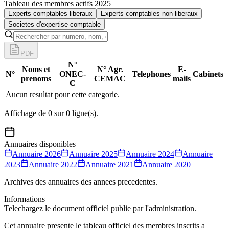
Tableau des membres actifs 2025
Experts-comptables liberaux
Experts-comptables non liberaux
Societes d'expertise-comptable
PDF
N°
Noms et
N° Agr.
E-
N°
ONEC-
Telephones
Cabinets
prenoms
CEMAC
mails
C
Aucun resultat pour cette categorie.
Affichage de
0
sur
0
ligne(s).
Annuaires disponibles
Annuaire
2026
Annuaire
2025
Annuaire
2024
Annuaire
2023
Annuaire
2022
Annuaire
2021
Annuaire
2020
Archives des annuaires des annees precedentes.
Informations
Telechargez le document officiel publie par l'administration.
Cet annuaire presente le tableau officiel des membres inscrits a