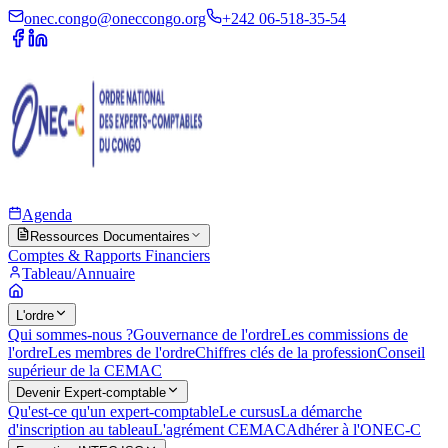
onec.congo@oneccongo.org
+242 06-518-35-54
Agenda
Ressources Documentaires
Comptes & Rapports Financiers
Tableau/Annuaire
L'ordre
Qui sommes-nous ?
Gouvernance de l'ordre
Les commissions de
l'ordre
Les membres de l'ordre
Chiffres clés de la profession
Conseil
supérieur de la CEMAC
Devenir Expert-comptable
Qu'est-ce qu'un expert-comptable
Le cursus
La démarche
d'inscription au tableau
L'agrément CEMAC
Adhérer à l'ONEC-C