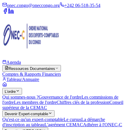
onec.congo@oneccongo.org
+242 06-518-35-54
Agenda
Ressources Documentaires
Comptes & Rapports Financiers
Tableau/Annuaire
L'ordre
Qui sommes-nous ?
Gouvernance de l'ordre
Les commissions de
l'ordre
Les membres de l'ordre
Chiffres clés de la profession
Conseil
supérieur de la CEMAC
Devenir Expert-comptable
Qu'est-ce qu'un expert-comptable
Le cursus
La démarche
d'inscription au tableau
L'agrément CEMAC
Adhérer à l'ONEC-C