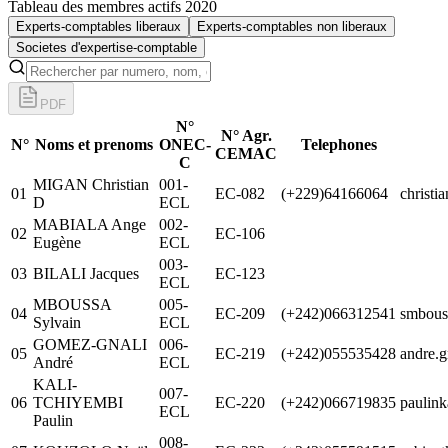
Tableau des membres actifs 2020
Experts-comptables liberaux
Experts-comptables non liberaux
Societes d'expertise-comptable
PDF
N°
N° Agr.
N°
Noms et prenoms
ONEC-
Telephones
CEMAC
C
MIGAN Christian
001-
01
EC-082
(+229)64166064
christ
D
ECL
MABIALA Ange
002-
02
EC-106
Eugène
ECL
003-
03
BILALI Jacques
EC-123
ECL
MBOUSSA
005-
04
EC-209
(+242)066312541
smbous
Sylvain
ECL
GOMEZ-GNALI
006-
05
EC-219
(+242)055535428
andre.
André
ECL
KALI-
007-
06
TCHIYEMBI
EC-220
(+242)066719835
paulin
ECL
Paulin
008-