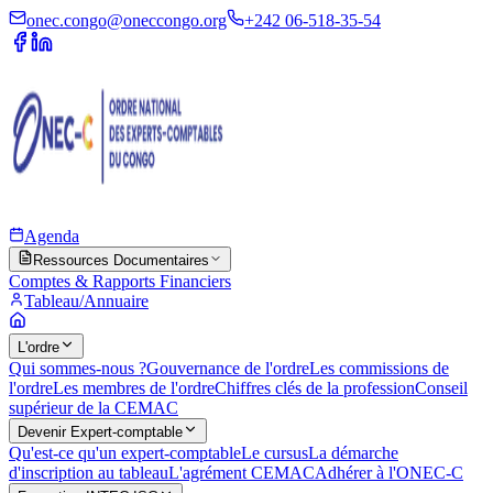
onec.congo@oneccongo.org
+242 06-518-35-54
Agenda
Ressources Documentaires
Comptes & Rapports Financiers
Tableau/Annuaire
L'ordre
Qui sommes-nous ?
Gouvernance de l'ordre
Les commissions de
l'ordre
Les membres de l'ordre
Chiffres clés de la profession
Conseil
supérieur de la CEMAC
Devenir Expert-comptable
Qu'est-ce qu'un expert-comptable
Le cursus
La démarche
d'inscription au tableau
L'agrément CEMAC
Adhérer à l'ONEC-C