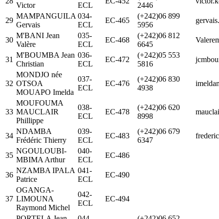
28
EC-452
victor.
Victor
ECL
2446
MAMPANGUILA
034-
(+242)06 899
29
EC-465
gervai
Gervais
ECL
5956
M'BANI Jean
035-
(+242)06 812
30
EC-468
Valere
Valère
ECL
6645
M'BOUMBA Jean
036-
(+242)05 553
31
EC-472
jcmbou
Christian
ECL
5816
MONDJO née
037-
(+242)06 830
32
OTSOA
EC-476
imelda
ECL
4938
MOUAPO Imelda
MOUFOUMA
038-
(+242)06 620
33
MAUCLAIR
EC-478
maucla
ECL
8998
Phillippe
NDAMBA
039-
(+242)06 679
34
EC-483
freder
Frédéric Thierry
ECL
6347
NGOULOUBI-
040-
35
EC-486
MBIMA Arthur
ECL
NZAMBA IPALA
041-
36
EC-490
Patrice
ECL
OGANGA-
042-
37
LIMOUNA
EC-494
ECL
Raymond Michel
PORTELA Jean
044-
(+242)06 652