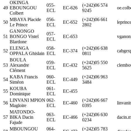
OKINGA
055-
(+242)06 574
49
EBOUNGOU
EC-626
oe.col
ECL
9245
Colbert
MBAYA Placide
056-
(+242)06 661
50
EC-652
leprin
Le Prince
ECL
2802
GANONGO
057-
51
BONGO Vistel
EC-653
vganon
ECL
Blardone
ELENGA
058-
(+242)06 638
52
EC-374
cabgex
OPPALA Ghislain
ECL
0811
BOULA
059-
(+242)05 550
53
Alexandre
EC-432
clembo
ECL
5625
Clément
KABA Francis
060-
(+242)06 963
54
EC-449
Siméon
ECL
3484
KOUBA
061-
55
EC-455
Dominique
ECL
LINVANI MPION
062-
(+242)06 667
56
EC-460
linvan
Magloire
ECL
0395
MATONDO-
063-
(+242)06 630
57
BIKA Dacin
EC-466
dacin.
ECL
0234
Fajude
MBOUNGOU
064-
(+242)05 783