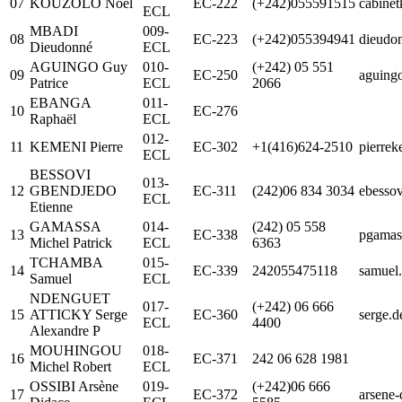
07
KOUZOLO Noël
EC-222
(+242)055591515
cabine
ECL
MBADI
009-
08
EC-223
(+242)055394941
dieudo
Dieudonné
ECL
AGUINGO Guy
010-
(+242) 05 551
09
EC-250
aguing
Patrice
ECL
2066
EBANGA
011-
10
EC-276
Raphaël
ECL
012-
11
KEMENI Pierre
EC-302
+1(416)624-2510
pierre
ECL
BESSOVI
013-
12
GBENDJEDO
EC-311
(242)06 834 3034
ebesso
ECL
Etienne
GAMASSA
014-
(242) 05 558
13
EC-338
pgama
Michel Patrick
ECL
6363
TCHAMBA
015-
14
EC-339
242055475118
samuel
Samuel
ECL
NDENGUET
017-
(+242) 06 666
15
ATTICKY Serge
EC-360
serge.
ECL
4400
Alexandre P
MOUHINGOU
018-
16
EC-371
242 06 628 1981
Michel Robert
ECL
OSSIBI Arsène
019-
(+242)06 666
17
EC-372
arsene-