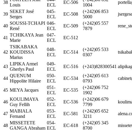
38
EC-506
portell
Louis
ECL
1004
SEKET José
045-
(+242)06 853
39
EC-508
jserge
Serges
ECL
5000
SOUSSI-TCHAPI
046-
(+242)05 557
40
EC-509
rene_s
René
ECL
7879
TCHIKAYA Jean
047-
41
EC-512
Marie
ECL
TSIKABAKA
048-
(+242)05 533
42
KOUDISSA
EC-514
tsikab
ECL
0307
Marius
LIPIKA Armel
049-
43
EC-516
(+243)828300541
alipik
Gherlys Paul
ECL
QUENUM
050-
(+242)05 613
44
EC-534
cabinet
Hippolite Hilaire
ECL
0793
051-
(+242)06 752
45
MEYA Jacques
EC-535
ECL
1902
KOULIMAYA
052-
(+242)06 679
46
EC-536
koulim
Guy Fellih
ECL
7799
MABIALA
053-
(+242)05 652
47
EC-581
alena.
Fernand
ECL
3211
MISSETETE
054-
(+242)05 345
48
EC-618
misset
GANGA Abraham
ECL
8700