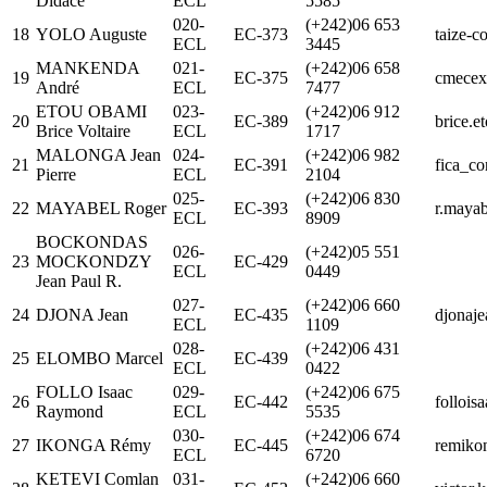
Didace
ECL
5585
020-
(+242)06 653
18
YOLO Auguste
EC-373
taize-c
ECL
3445
MANKENDA
021-
(+242)06 658
19
EC-375
cmecex
André
ECL
7477
ETOU OBAMI
023-
(+242)06 912
20
EC-389
brice.
Brice Voltaire
ECL
1717
MALONGA Jean
024-
(+242)06 982
21
EC-391
fica_co
Pierre
ECL
2104
025-
(+242)06 830
22
MAYABEL Roger
EC-393
r.maya
ECL
8909
BOCKONDAS
026-
(+242)05 551
23
MOCKONDZY
EC-429
ECL
0449
Jean Paul R.
027-
(+242)06 660
24
DJONA Jean
EC-435
djonaj
ECL
1109
028-
(+242)06 431
25
ELOMBO Marcel
EC-439
ECL
0422
FOLLO Isaac
029-
(+242)06 675
26
EC-442
folloi
Raymond
ECL
5535
030-
(+242)06 674
27
IKONGA Rémy
EC-445
remiko
ECL
6720
KETEVI Comlan
031-
(+242)06 660