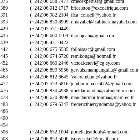
375
(+242)06 658 7477
cmecexpertise@gmail.com
389
(+242)06 912 1717
brice.etou@excoafrique.com
391
(+242)06 982 2104
fica_conseil@yahoo.fr
393
(+242)06 830 8909
r.mayabel@cabinet-mayabel.com
429
(+242)05 551 0449
435
(+242)06 660 1109
djonajean@gmail.com
439
(+242)06 431 0422
442
(+242)06 675 5535
folloisaac@gmail.com
445
(+242)06 674 6720
remikonga@hotmail.fr
452
(+242)06 660 2446
victor.ketevi@cg.ey.com
465
(+242)06 899 5956
gervais.mampanguila@gmail.com
468
(+242)06 812 6645
Valerembani@yahoo.fr
472
(+242)05 553 5816
jcmboumba.ec472@gmail.com
476
(+242)06 830 4938
imeldamondjo@cabinetifac.com
478
(+242)06 620 8998
mauclairmoufouma@mam-ec.fr
483
(+242)06 679 6347
fredericthierryndamba@yahoo.fr
486
490
494
506
(+242)06 652 1004
portellajeanlouis@gmail.com
508
(+242)06 853 5000
jsergeseket@gmail.com