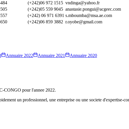
484
(+242)06 972 1515
vndinga@yahoo.fr
505
(+242)05 559 9045
anastasie.pongui@acgeec.com
557
(+242) 06 971 6391
s.mboumba@msa.ae.com
650
(+242)06 859 3882
r.oyobe@gmail.com
3
Annuaire
2022
Annuaire
2021
Annuaire
2020
'ONEC-CONGO pour l'annee
2022
.
rapidement un professionnel, une entreprise ou une societe d'expertise-c