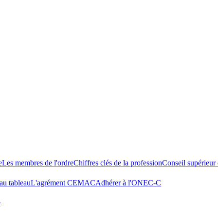
e
Les membres de l'ordre
Chiffres clés de la profession
Conseil supérieu
au tableau
L'agrément CEMAC
Adhérer à l'ONEC-C
e