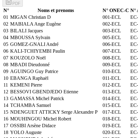
PDF
N°
Noms et prenoms
N° ONEC-C
N°
01
MIGAN Christian D
001-ECL
EC-
02
MABIALA Ange Eugène
002-ECL
EC-
03
BILALI Jacques
003-ECL
EC-
04
MBOUSSA Sylvain
005-ECL
EC-
05
GOMEZ-GNALI André
006-ECL
EC-
06
KALI-TCHIYEMBI Paulin
007-ECL
EC-
07
KOUZOLO Noël
008-ECL
EC-
08
MBADI Dieudonné
009-ECL
EC-
09
AGUINGO Guy Patrice
010-ECL
EC-
10
EBANGA Raphaël
011-ECL
EC-
11
KEMENI Pierre
012-ECL
EC-
12
BESSOVI GBENDJEDO Etienne
013-ECL
EC-
13
GAMASSA Michel Patrick
014-ECL
EC-
14
TCHAMBA Samuel
015-ECL
EC-
15
NDENGUET ATTICKY Serge Alexandre P
017-ECL
EC-
16
MOUHINGOU Michel Robert
018-ECL
EC-
17
OSSIBI Arsène Didace
019-ECL
EC-
18
YOLO Auguste
020-ECL
EC-