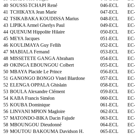
40
SOUSSI-TCHAPI René
046-ECL
EC-
41
TCHIKAYA Jean Marie
047-ECL
EC-
42
TSIKABAKA KOUDISSA Marius
048-ECL
EC-
43
LIPIKA Armel Gherlys Paul
049-ECL
EC-
44
QUENUM Hippolite Hilaire
050-ECL
EC-
45
MEYA Jacques
051-ECL
EC-
46
KOULIMAYA Guy Fellih
052-ECL
EC-
47
MABIALA Fernand
053-ECL
EC-
48
MISSETETE GANGA Abraham
054-ECL
EC-
49
OKINGA EBOUNGOU Colbert
055-ECL
EC-
50
MBAYA Placide Le Prince
056-ECL
EC-
51
GANONGO BONGO Vistel Blardone
057-ECL
EC-
52
ELENGA OPPALA Ghislain
058-ECL
EC-
53
BOULA Alexandre Clément
059-ECL
EC-
54
KABA Francis Siméon
060-ECL
EC-
55
KOUBA Dominique
061-ECL
EC-
56
LINVANI MPION Magloire
062-ECL
EC-
57
MATONDO-BIKA Dacin Fajude
063-ECL
EC-
58
MBOUNGOU Dieudonné
064-ECL
EC-
59
MOUTOU BAKOUMA Davidson H.
065-ECL
EC-