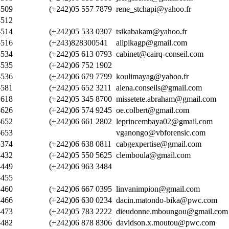
509
(+242)05 557 7879
rene_stchapi@yahoo.fr
512
514
(+242)05 533 0307
tsikabakam@yahoo.fr
516
(+243)828300541
alipikagp@gmail.com
534
(+242)05 613 0793
cabinet@cairq-conseil.com
535
(+242)06 752 1902
536
(+242)06 679 7799
koulimayag@yahoo.fr
581
(+242)05 652 3211
alena.conseils@gmail.com
618
(+242)05 345 8700
missetete.abraham@gmail.com
626
(+242)06 574 9245
oe.colbert@gmail.com
652
(+242)06 661 2802
leprincembaya02@gmail.com
653
vganongo@vbforensic.com
374
(+242)06 638 0811
cabgexpertise@gmail.com
432
(+242)05 550 5625
clemboula@gmail.com
449
(+242)06 963 3484
455
460
(+242)06 667 0395
linvanimpion@gmail.com
466
(+242)06 630 0234
dacin.matondo-bika@pwc.com
473
(+242)05 783 2222
dieudonne.mboungou@gmail.com
482
(+242)06 878 8306
davidson.x.moutou@pwc.com