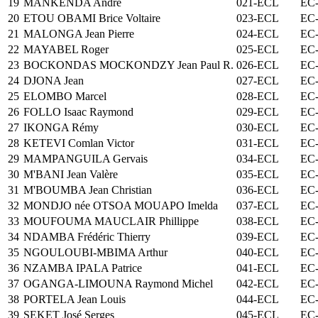
19
MANKENDA André
021-ECL
EC-
20
ETOU OBAMI Brice Voltaire
023-ECL
EC-
21
MALONGA Jean Pierre
024-ECL
EC-
22
MAYABEL Roger
025-ECL
EC-
23
BOCKONDAS MOCKONDZY Jean Paul R.
026-ECL
EC-
24
DJONA Jean
027-ECL
EC-
25
ELOMBO Marcel
028-ECL
EC-
26
FOLLO Isaac Raymond
029-ECL
EC-
27
IKONGA Rémy
030-ECL
EC-
28
KETEVI Comlan Victor
031-ECL
EC-
29
MAMPANGUILA Gervais
034-ECL
EC-
30
M'BANI Jean Valère
035-ECL
EC-
31
M'BOUMBA Jean Christian
036-ECL
EC-
32
MONDJO née OTSOA MOUAPO Imelda
037-ECL
EC-
33
MOUFOUMA MAUCLAIR Phillippe
038-ECL
EC-
34
NDAMBA Frédéric Thierry
039-ECL
EC-
35
NGOULOUBI-MBIMA Arthur
040-ECL
EC-
36
NZAMBA IPALA Patrice
041-ECL
EC-
37
OGANGA-LIMOUNA Raymond Michel
042-ECL
EC-
38
PORTELA Jean Louis
044-ECL
EC-
39
SEKET José Serges
045-ECL
EC-