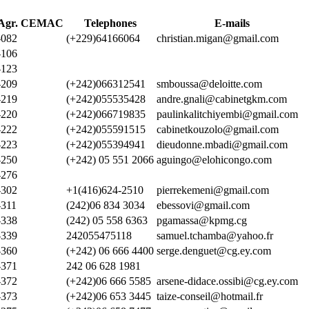
 Agr. CEMAC
Telephones
E-mails
082
(+229)64166064
christian.migan@gmail.com
106
123
209
(+242)066312541
smboussa@deloitte.com
219
(+242)055535428
andre.gnali@cabinetgkm.com
220
(+242)066719835
paulinkalitchiyembi@gmail.com
222
(+242)055591515
cabinetkouzolo@gmail.com
223
(+242)055394941
dieudonne.mbadi@gmail.com
250
(+242) 05 551 2066
aguingo@elohicongo.com
276
302
+1(416)624-2510
pierrekemeni@gmail.com
311
(242)06 834 3034
ebessovi@gmail.com
338
(242) 05 558 6363
pgamassa@kpmg.cg
339
242055475118
samuel.tchamba@yahoo.fr
360
(+242) 06 666 4400
serge.denguet@cg.ey.com
371
242 06 628 1981
372
(+242)06 666 5585
arsene-didace.ossibi@cg.ey.com
373
(+242)06 653 3445
taize-conseil@hotmail.fr