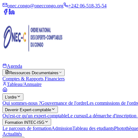
onec.congo@oneccongo.org
+242 06-518-35-54
Agenda
Ressources Documentaires
Comptes & Rapports Financiers
Tableau/Annuaire
L'ordre
Qui sommes-nous ?
Gouvernance de l'ordre
Les commissions de l'ordr
Devenir Expert-comptable
Qu'est-ce qu'un expert-comptable
Le cursus
La démarche d'inscription 
Formation INTEC-ISG
Le parcours de formation
Admission
Tableau des etudiants
Photothèqu
Actualités