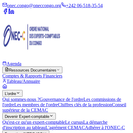
onec.congo@oneccongo.org
+242 06-518-35-54
Agenda
Ressources Documentaires
Comptes & Rapports Financiers
Tableau/Annuaire
L'ordre
Qui sommes-nous ?
Gouvernance de l'ordre
Les commissions de
l'ordre
Les membres de l'ordre
Chiffres clés de la profession
Conseil
supérieur de la CEMAC
Devenir Expert-comptable
Qu'est-ce qu'un expert-comptable
Le cursus
La démarche
d'inscription au tableau
L'agrément CEMAC
Adhérer à l'ONEC-C