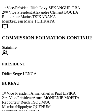
1ᵉʳ Vice-Président
:
Illich Lavy SEKANGUE OBA
2ᵉᵐᵉ Vice-Président
:
Alexandre Clément BOULA
Rapporteur
:
Marius TSIKABAKA
Membre
:
Jean Marie TCHIKAYA
COMMISSION FORMATION CONTINUE
Statutaire
PRÉSIDENT
Didier Serge LENGA
BUREAU
1ᵉʳ Vice-Président
:
Armel Gherlys Paul LIPIKA
2ᵉᵐᵉ Vice-Président
:
Armel MONIENIE MOPITA
Rapporteur
:
Reich TSOUMOU
Membre
:
Hippolyte QUENUM