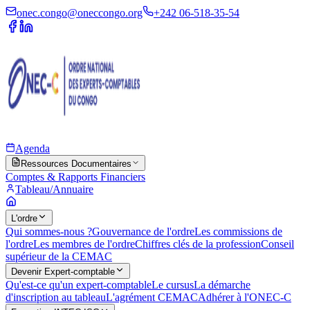
onec.congo@oneccongo.org
+242 06-518-35-54
Agenda
Ressources Documentaires
Comptes & Rapports Financiers
Tableau/Annuaire
L'ordre
Qui sommes-nous ?
Gouvernance de l'ordre
Les commissions de
l'ordre
Les membres de l'ordre
Chiffres clés de la profession
Conseil
supérieur de la CEMAC
Devenir Expert-comptable
Qu'est-ce qu'un expert-comptable
Le cursus
La démarche
d'inscription au tableau
L'agrément CEMAC
Adhérer à l'ONEC-C