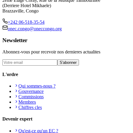
2eme Etage Coray, Rue de la Musique Tambourinee
(Derriere Hotel Mikhaele)
Brazzaville, Congo
+242 06-518-35-54
onec.congo@oneccongo.org
Newsletter
Abonnez-vous pour recevoir nos dernieres actualites
S'abonner
L'ordre
Qui sommes-nous ?
Gouvernance
Commissions
Membres
Chiffres cles
Devenir expert
Qu'est-ce qu'un EC ?