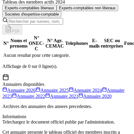
Tableau des membres actifs 2024
Experts-comptables liberaux
Experts-comptables non liberaux
Societes d'expertise-comptable
PDF
N°
Noms et
N° Agr.
E-
SEC ou
N°
ONEC-
Telephones
Fonc
prenoms
CEMAC
mails
entreprises
C
Aucun resultat pour cette categorie.
Affichage de
0
sur
0
ligne(s).
Annuaires disponibles
Annuaire
2026
Annuaire
2025
Annuaire
2024
Annuaire
2023
Annuaire
2022
Annuaire
2021
Annuaire
2020
Archives des annuaires des annees precedentes.
Informations
Telechargez le document officiel publie par l'administration.
Cet annuaire presente le tableau officiel des membres inscrits a