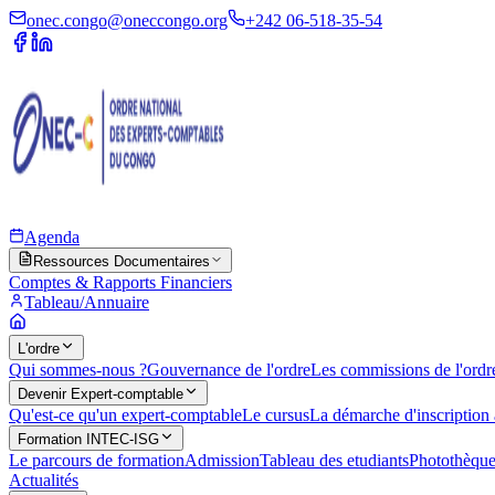
onec.congo@oneccongo.org
+242 06-518-35-54
Agenda
Ressources Documentaires
Comptes & Rapports Financiers
Tableau/Annuaire
L'ordre
Qui sommes-nous ?
Gouvernance de l'ordre
Les commissions de l'ordr
Devenir Expert-comptable
Qu'est-ce qu'un expert-comptable
Le cursus
La démarche d'inscription 
Formation INTEC-ISG
Le parcours de formation
Admission
Tableau des etudiants
Photothèqu
Actualités