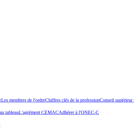
e
Les membres de l'ordre
Chiffres clés de la profession
Conseil supérieu
au tableau
L'agrément CEMAC
Adhérer à l'ONEC-C
e