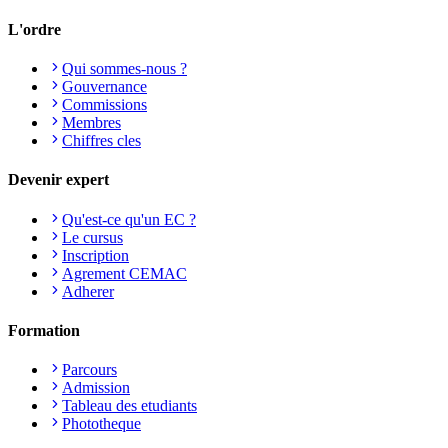
L'ordre
Qui sommes-nous ?
Gouvernance
Commissions
Membres
Chiffres cles
Devenir expert
Qu'est-ce qu'un EC ?
Le cursus
Inscription
Agrement CEMAC
Adherer
Formation
Parcours
Admission
Tableau des etudiants
Phototheque