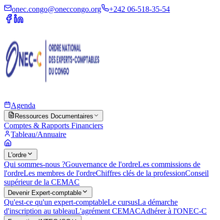
onec.congo@oneccongo.org
+242 06-518-35-54
Agenda
Ressources Documentaires
Comptes & Rapports Financiers
Tableau/Annuaire
L'ordre
Qui sommes-nous ?
Gouvernance de l'ordre
Les commissions de
l'ordre
Les membres de l'ordre
Chiffres clés de la profession
Conseil
supérieur de la CEMAC
Devenir Expert-comptable
Qu'est-ce qu'un expert-comptable
Le cursus
La démarche
d'inscription au tableau
L'agrément CEMAC
Adhérer à l'ONEC-C