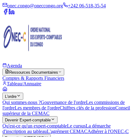
onec.congo@oneccongo.org
+242 06-518-35-54
Agenda
Ressources Documentaires
Comptes & Rapports Financiers
Tableau/Annuaire
L'ordre
Qui sommes-nous ?
Gouvernance de l'ordre
Les commissions de
l'ordre
Les membres de l'ordre
Chiffres clés de la profession
Conseil
supérieur de la CEMAC
Devenir Expert-comptable
Qu'est-ce qu'un expert-comptable
Le cursus
La démarche
d'inscription au tableau
L'agrément CEMAC
Adhérer à l'ONEC-C