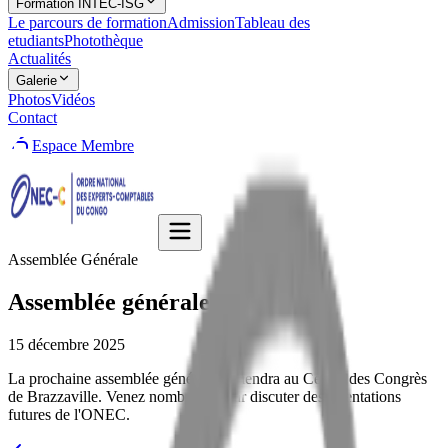
Formation INTEC-ISG
Le parcours de formation
Admission
Tableau des
etudiants
Photothèque
Actualités
Galerie
Photos
Vidéos
Contact
Espace Membre
Assemblée Générale
Assemblée générale 2025
15 décembre 2025
La prochaine assemblée générale se tiendra au Centre des Congrès
de Brazzaville. Venez nombreux pour discuter des orientations
futures de l'ONEC.