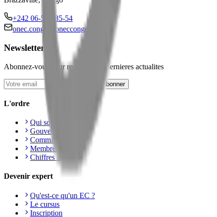
+242 06-518-35-54
onec.congo@oneccongo.org
Newsletter
Abonnez-vous pour recevoir nos dernieres actualites
S'abonner
L'ordre
Qui sommes-nous ?
Gouvernance
Commissions
Membres
Chiffres cles
Devenir expert
Qu'est-ce qu'un EC ?
Le cursus
Inscription