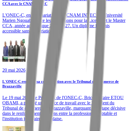
CCA avec le CNAM INTEC
L'ONEC-C, en partenariat avec le CNAM INTEC et l'Université
Marien Ngouabi, lance les inscriptions pour la Licence et le Master
CCA, année académique 2026-2027. Un diplôme français
accessible sans expatriation.
20 mai 2026
L'ONEC-C renforce sa collaboration avec le Tribunal de commerce de
Brazzaville
Le 19 mai 2026, le Président de l'ONEC-C, Brice Voltaire ETOU
OBAMI, a présidé une séance de travail avec le Président du
Tribunal de commerce de Brazzaville, marquant une étape décisive
dans le renforcement des liens entre la profession comptable et
l'institution judiciaire congolaise.