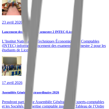
23 avril 2026
Lancement des examens du semestre 2 INTEC (Licence 3)
L’Institut National des Techniques Économiques et Comptables
(INTEC) informe du lancement des examens du semestre 2 pour les
étudiants de Licence 3.
17 avril 2026
Assemblée Générale Extraordinaire 2026
Prendront part à cette Assemblée Générale, les Experts-comptables
et les Sociétés d’expertise comptable inscrits au Tableau de l’Ordre