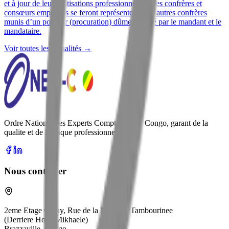
et à jour de leurs cotisations professionnelles. Les confrères et
consœurs empêchés se feront représenter par d’autres confrères
munis d’un pouvoir (procuration) dûment signé par le mandant et le
mandataire.
Voir toutes les actualités →
Ordre National des Experts Comptables du Congo, garant de la
qualite et de l'ethique professionnelle.
Nous contacter
2eme Etage Coray, Rue de la Musique Tambourinee
(Derriere Hotel Mikhaele)
Brazzaville, Congo