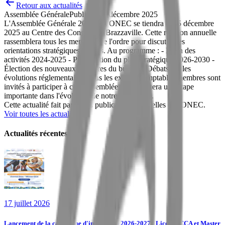
Retour aux actualités
Assemblée Générale
Publié le
15 décembre 2025
L'Assemblée Générale 2025 de l'ONEC se tiendra le 15 décembre
2025 au Centre des Congrès de Brazzaville. Cette réunion annuelle
rassemblera tous les membres de l'ordre pour discuter des
orientations stratégiques futures. Au programme : - Bilan des
activités 2024-2025 - Présentation du plan stratégique 2026-2030 -
Élection des nouveaux membres du bureau - Débats sur les
évolutions réglementaires Tous les experts comptables membres sont
invités à participer à cette assemblée qui marquera une étape
importante dans l'évolution de notre profession.
Cette actualité fait partie des publications officielles de l'ONEC.
Voir toutes les actualités
Actualités récentes
17 juillet 2026
Lancement de la campagne d'inscription 2026-2027 : Licence CCA et Master